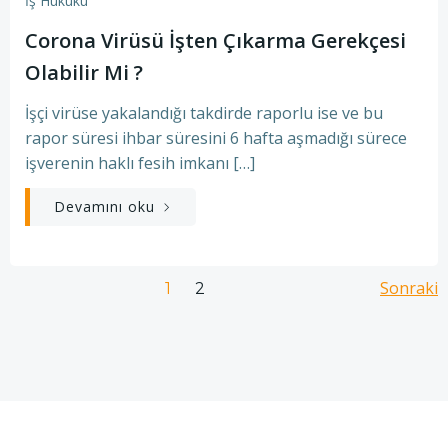
İş Hukuku
Corona Virüsü İşten Çıkarma Gerekçesi
Olabilir Mi ?
İşçi virüse yakalandığı takdirde raporlu ise ve bu
rapor süresi ihbar süresini 6 hafta aşmadığı sürece
işverenin haklı fesih imkanı […]
Devamını oku
Posts
Pos
Page
Sonraki
Page
1
2
navigation
nav