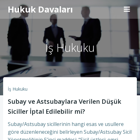
İçeriğe
Hukuk Davaları
geç
İş Hukuku
İş Hukuku
Subay ve Astsubaylara Verilen Düşük
Siciller İptal Edilebilir mi?
Subay/Astsubay sicillerinin hangi esas ve usullere
göre düzenleneceğini belirleyen Subay/Astsubay Sicil
Yönetmeliğinin 5’inci maddesi; “Sicil üstleri; emri